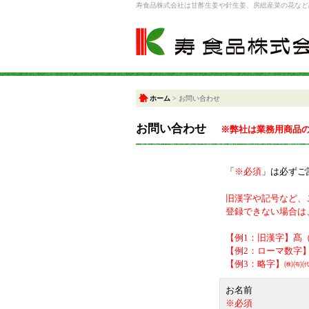
寿食品株式会社は甘酢生姜や針生姜、房総産菜の花など
寿食品株式会社/お問い合わせ
ホーム
>
お問い合わせ
お問い合わせ
※弊社は業務用商品
「
※必須
」は必ずご
旧漢字や記号など、
登録できない場合は
【例1：旧漢字】髙
【例2：ローマ数字
【例3：略字】㈱㈲
お名前
※必須