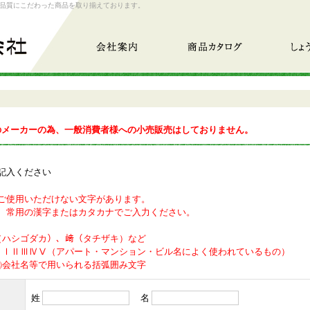
品質にこだわった商品を取り揃えております。
会社案内
商品カタログ
しょうが
のメーカーの為、一般消費者様への小売販売はしておりません。
記入ください
ご使用いただけない文字があります。
、常用の漢字またはカタカナでご入力ください。
（ハシゴダカ）、﨑（タチザキ）など
】ⅠⅡⅢⅣⅤ（アパート・マンション・ビル名によく使われているもの）
㈹会社名等で用いられる括弧囲み文字
姓
名