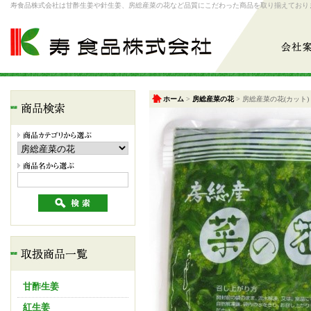
寿食品株式会社は甘酢生姜や針生姜、房総産菜の花など品質にこだわった商品を取り揃えており
寿食品株式会社/房総産菜の花(カット)
会社案内
ホーム
>
房総産菜の花
>
房総産菜の花(カット)
アイテム検索
商品カテゴリー
甘酢生姜
紅生姜