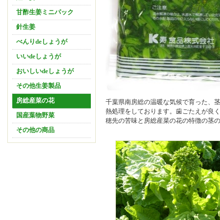
甘酢生姜ミニパック
針生姜
べんりdeしょうが
いいdeしょうが
おいしいdeしょうが
その他生姜製品
房総産菜の花
千葉県南房総の温暖な気候で育った、
熱処理をしております。歯ごたえが良
国産葉物野菜
穂先の苦味と房総産菜の花の特徴の茎
その他の商品