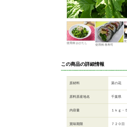
使
使用例:おひたし
使用例:巻寿司
この商品の詳細情報
原材料
菜の花
原料原産地名
千葉県
内容量
１ｋｇ・
賞味期限
７２０日