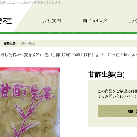
品質にこだわった商品を取り揃えております。
会社案内
商品カタログ
しょうが
>
甘酢生姜
>
甘酢生姜(白)
厳選した若堀生姜を原料に使用し弊社独自の加工技術により、江戸前の味に習
甘酢生姜(白)
この商品をご希望のお
よりお問い合わせペー