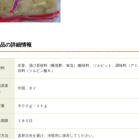
品の詳細情報
生姜、漬け原材料（醸造酢、食塩）/酸味料、ソルビット、調味料（アミ
材料
存料（ソルビン酸Ｋ）
料原産
中国、タイ
名
容量
８００ｇ・１ｋｇ
味期限
１８０日
存方法
直射日光を避け、冷暗所に保存してください。