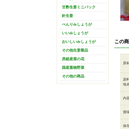
甘酢生姜ミニパック
針生姜
べんりdeしょうが
いいdeしょうが
この商
おいしいdeしょうが
その他生姜製品
房総産菜の花
原
国産葉物野菜
その他の商品
原
地
内
賞
保