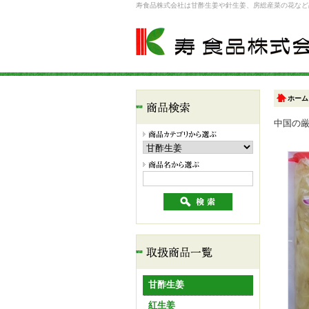
寿食品株式会社は甘酢生姜や針生姜、房総産菜の花など
寿食品株式会社/甘酢生姜(白)
ホーム
中国の
アイテム検索
商品カテゴリー
甘酢生姜
紅生姜